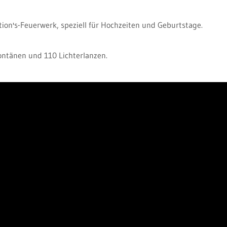
tion's-Feuerwerk, speziell für Hochzeiten und Geburtstage.
ntänen und 110 Lichterlanzen.